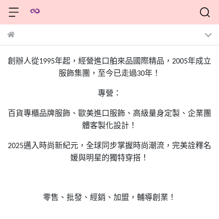
創辦人從
年起，經營進口舶來品國際精品，
年成立
1995
2005
服飾集團，至今已走過
年！
30
專營：
百貨專櫃品牌服飾、歐美進口服飾、高級量身定製、企業團
體客製化設計！
邁入時尚新紀元，全球同步掌握時尚潮流，完美詮釋名
2025
媛與明星的獨特穿搭！
零售、批發、經銷、加盟，輔導創業！