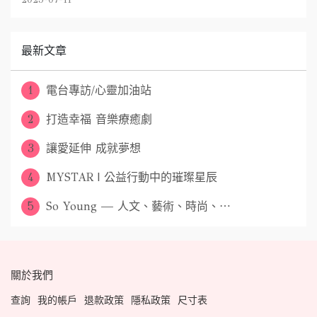
最新文章
1
電台專訪/心靈加油站
2
打造幸福 音樂療癒劇
3
讓愛延伸 成就夢想
4
MYSTAR | 公益行動中的璀璨星辰
5
So Young — 人文、藝術、時尚、⋯
關於我們
查詢
我的帳戶
退款政策
隱私政策
尺寸表