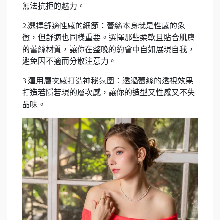
無法抗拒的魅力。
2.選擇舒適性感的細節：蕾絲本身就是性感的象
徵，但舒適也同樣重要。選擇那些柔軟且貼合肌膚
的蕾絲材質，讓你在整晚的約會中自如展現自我，
避免因不適而分散注意力。
3.運用層次感打造神秘氛圍：透過蕾絲的透視效果
打造若隱若現的層次感，讓你的造型又性感又不失
品味。