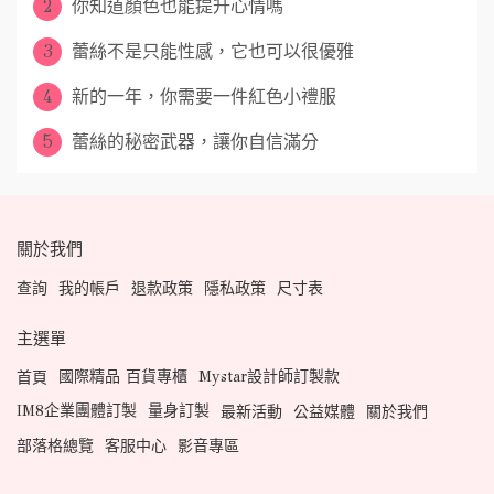
2
你知道顏色也能提升心情嗎
3
蕾絲不是只能性感，它也可以很優雅
4
新的一年，你需要一件紅色小禮服
5
蕾絲的秘密武器，讓你自信滿分
關於我們
查詢
我的帳戶
退款政策
隱私政策
尺寸表
主選單
國際精品 百貨專櫃
Mystar設計師訂製款
首頁
IM8企業團體訂製
量身訂製
最新活動
公益媒體
關於我們
部落格總覽
客服中心
影音專區