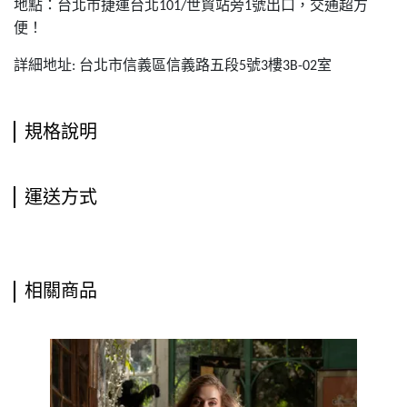
地點：台北市捷運台北
世貿站旁
號出口，交通超方
101/
1
便！
詳細地址
台北市信義區信義路五段
號
樓
室
:
5
3
3B-02
規格說明
運送方式
相關商品