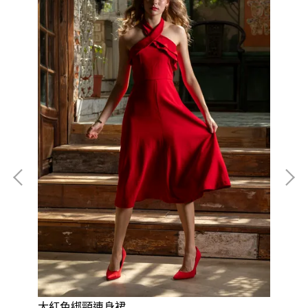
大紅色綁頸連身裙
紅