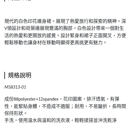
現代的白色印花連身裙。展現了熱愛旅行和探索的精神。深
領設計和荷葉邊展現豐滿的胸部。白色設計帶來一個對生
V
活的熱愛和更開放的感覺。設計緊身和裙子正面開叉，方便
輕鬆移動也讓身材在移動時顯得更高挑更有魅力。
規格說明
MS8313-01
成份
，花印圖案，排汗透氣，有彈
88polyester+12spandex
性，能緊貼身體，不造成不適服；耐用，不易皺折，長時間
保持形狀。
手洗，使用溫水與溫和的洗衣液，輕輕揉搓並沖洗乾淨