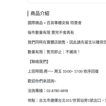
商品介紹
國際精品
百貨專櫃女裝
特賣會
×
每件數量有限
賣完不會再有
我們同時在實體店銷售，因此請先留言以確保
數量有限｜售完即止｜不補貨！
【聯絡我們】
上班時間
周一
周五
依序回復
:
~
10:00~ 17:00
歡迎你們來諮詢
~
洽詢專線：
02-8780-6898
地點：台北市捷運台北
世貿站旁
號出口，
101/
1