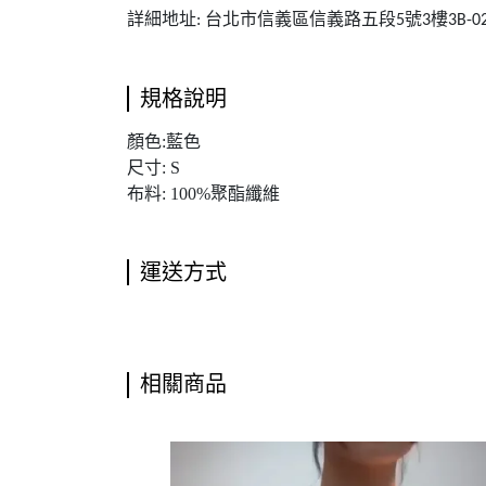
詳細地址
台北市信義區信義路五段
號
樓
:
5
3
3B-0
規格說明
顏色:藍色
尺寸: S
布料: 100%聚酯纖維
運送方式
相關商品