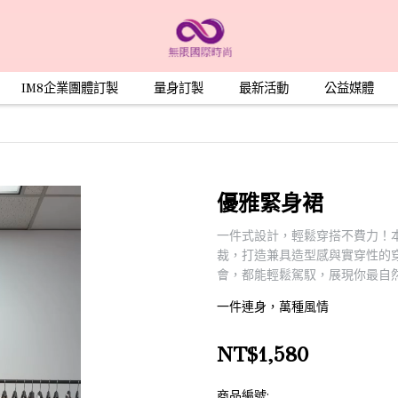
IM8企業團體訂製
量身訂製
最新活動
公益媒體
優雅緊身裙
一件式設計，輕鬆穿搭不費力！
裁，打造兼具造型感與實穿性的
會，都能輕鬆駕馭，展現你最自
一件連身，萬種風情
NT$1,580
商品編號: