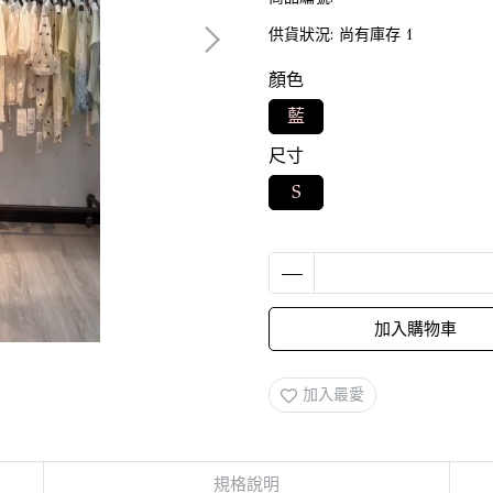
供貨狀況:
尚有庫存 1
顏色
藍
尺寸
S
加入購物車
加入最愛
規格說明