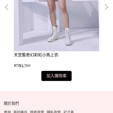
天空藍奇幻彩虹小馬上衣
粉
NT$2,790
NT$
加入購物車
關於我們
查詢
我的帳戶
退款政策
隱私政策
尺寸表