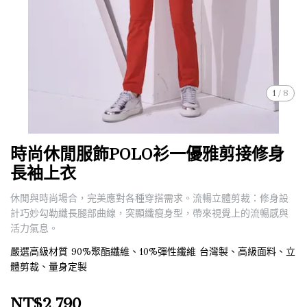
1
/
8
時尚休閒服飾POLO衫一優雅剪接修身
長袖上衣
休閒與時尚場合，完美應對各種穿搭需求。流暢立體剪裁：修身設
計巧妙勾勒纖長腿部曲線，突顯纖瘦身型，帶來視覺上的流暢感與
活力氣息。
嚴選高級材質 90%聚酯纖維、10%彈性纖維 台灣製、高級面料、立
體剪裁、量身定製
NT$2,790