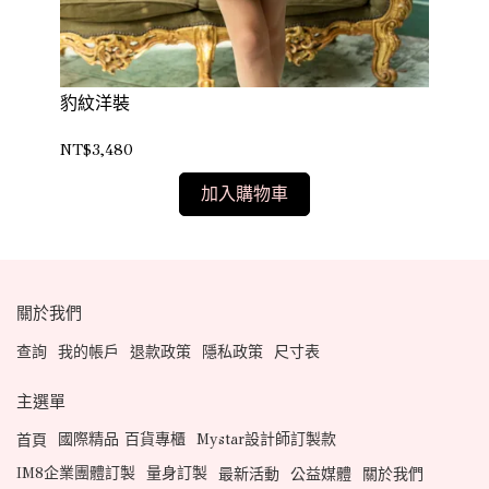
豹紋洋裝
印
NT$3,480
NT
加入購物車
關於我們
查詢
我的帳戶
退款政策
隱私政策
尺寸表
主選單
國際精品 百貨專櫃
Mystar設計師訂製款
首頁
IM8企業團體訂製
量身訂製
最新活動
公益媒體
關於我們