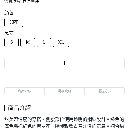
供貨狀況:
尚有庫存
顏色
印花
尺寸
S
M
L
XL
商品介紹
規格說明
運送方式
商品介紹
甜美帶性感的穿搭，側腰部位使用透明的網紗設計。綠色的
底色襯托紅色的罌粟花、隱隱散發青春洋溢的氣息。適合約