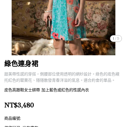
1
/
5
綠色連身裙
甜美帶性感的穿搭，側腰部位使用透明的網紗設計。綠色的底色襯
托紅色的罌粟花、隱隱散發青春洋溢的氣息。適合約會的單品。
皮色高跟鞋女士綁帶 加上藍色或紅色的性感內衣
NT$3,480
商品編號: