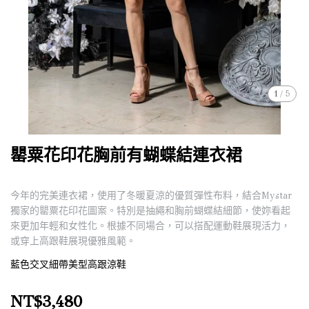
1
/
5
罌粟花印花胸前有蝴蝶結連衣裙
今年的完美連衣裙，使用了冬暖夏涼的優質彈性布料，結合Mystar
獨家的罌粟花印花圖案。特別是抽繩和胸前蝴蝶結細節，使妳看起
來更加年輕和女性化。根據不同場合，可以搭配運動鞋展現活力，
或穿上高跟鞋展現優雅風範。
藍色交叉細帶美型高跟涼鞋
NT$3,480