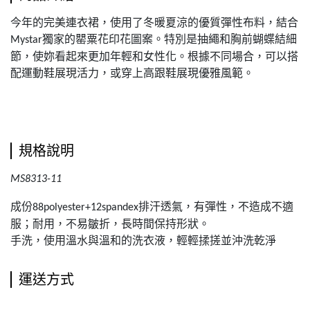
今年的完美連衣裙，使用了冬暖夏涼的優質彈性布料，結合
獨家的罌粟花印花圖案。特別是抽繩和胸前蝴蝶結細
Mystar
節，使妳看起來更加年輕和女性化。根據不同場合，可以搭
配運動鞋展現活力，或穿上高跟鞋展現優雅風範。
規格說明
MS8313-11
成份
排汗透氣，有彈性，不造成不適
88polyester+12spandex
服；耐用，不易皺折，長時間保持形狀。
手洗，使用溫水與溫和的洗衣液，輕輕揉搓並沖洗乾淨
運送方式