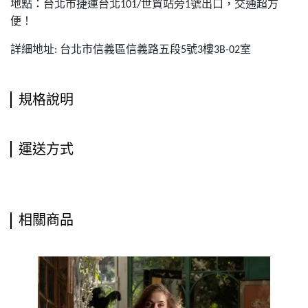
地點：台北市捷運台北
世貿站旁
號出口，交通超方
101/
1
便！
詳細地址
台北市信義區信義路五段
號
樓
室
:
5
3
3B-02
規格說明
運送方式
相關商品