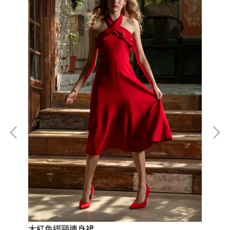
大紅色綁頸連身裙
紅