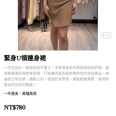
1
/
5
緊身U領連身裙
一件式設計，輕鬆穿搭不費力！本季連身系列集結時尚與舒適，選
用親膚面料與修身剪裁，打造兼具造型感與實穿性的穿搭單品。無
論是日常出遊、通勤上班，還是約會聚會，都能輕鬆駕馭，展現你
最自然自信的樣貌。
一件連身，萬種風情
NT$780