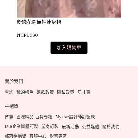
簡
粉戀花園無袖連身裙
NT
NT$1,680
加入購物車
關於我們
查詢
我的帳戶
退款政策
隱私政策
尺寸表
主選單
國際精品 百貨專櫃
Mystar設計師訂製款
首頁
IM8企業團體訂製
量身訂製
最新活動
公益媒體
關於我們
部落格總覽
客服中心
影音專區