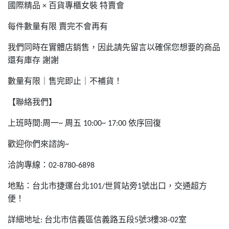
國際精品
百貨專櫃女裝
特賣會
×
每件數量有限
賣完不會再有
我們同時在實體店銷售，因此請先留言以確保您想要的商品
還有庫存
謝謝
數量有限｜售完即止｜不補貨！
【聯絡我們】
上班時間
周一
周五
依序回復
:
~
10:00~ 17:00
歡迎你們來諮詢
~
洽詢專線：
02-8780-6898
地點：台北市捷運台北
世貿站旁
號出口，交通超方
101/
1
便！
詳細地址
台北市信義區信義路五段
號
樓
室
:
5
3
3B-02