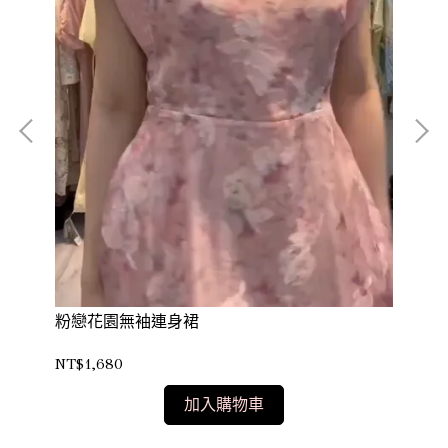
簡
粉戀花園無袖連身裙
NT
NT$1,680
加入購物車