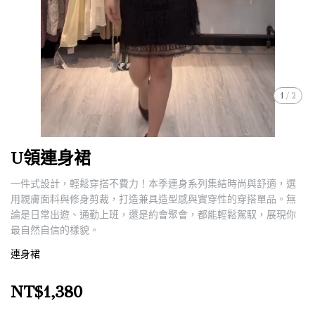
1
/
2
U領連身裙
一件式設計，輕鬆穿搭不費力！本季連身系列集結時尚與舒適，選
用親膚面料與修身剪裁，打造兼具造型感與實穿性的穿搭單品。無
論是日常出遊、通勤上班，還是約會聚會，都能輕鬆駕馭，展現你
最自然自信的樣貌。
連身裙
NT$1,380