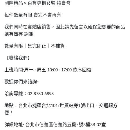
國際精品
百貨專櫃女裝
特賣會
×
每件數量有限
賣完不會再有
我們同時在實體店銷售，因此請先留言以確保您想要的商品
還有庫存
謝謝
數量有限｜售完即止｜不補貨！
【聯絡我們】
上班時間
周一
周五
依序回復
:
~
10:00~ 17:00
歡迎你們來諮詢
~
洽詢專線：
02-8780-6898
地點：台北市捷運台北
世貿站旁
號出口，交通超方
101/
1
便！
詳細地址
台北市信義區信義路五段
號
樓
室
:
5
3
3B-02