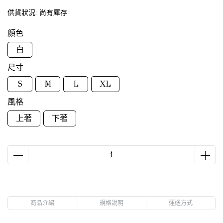
供貨狀況:
尚有庫存
顏色
白
尺寸
S
M
L
XL
風格
上著
下著
商品介紹
規格說明
運送方式