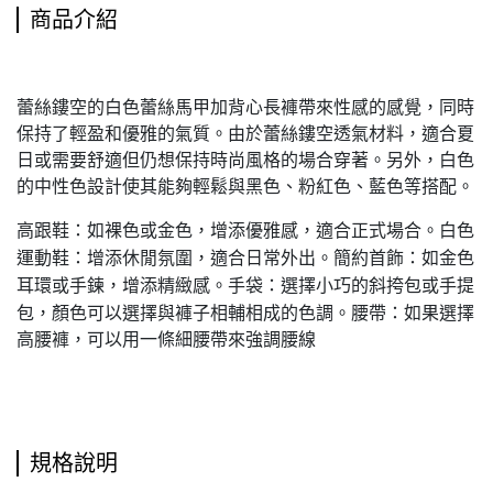
商品介紹
蕾絲鏤空的白色蕾絲馬甲加背心長褲帶來性感的感覺，同時
保持了輕盈和優雅的氣質。由於蕾絲鏤空透氣材料，適合夏
日或需要舒適但仍想保持時尚風格的場合穿著。另外，白色
的中性色設計使其能夠輕鬆與黑色、粉紅色、藍色等搭配。
高跟鞋：如裸色或金色，增添優雅感，適合正式場合。
白色
運動鞋：增添休閒氛圍，適合日常外出。
簡約首飾：如金色
耳環或手鍊，增添精緻感。
手袋：選擇小巧的斜挎包或手提
包，顏色可以選擇與褲子相輔相成的色調。腰帶：如果選擇
高腰褲，可以用一條細腰帶來強調腰線
規格說明