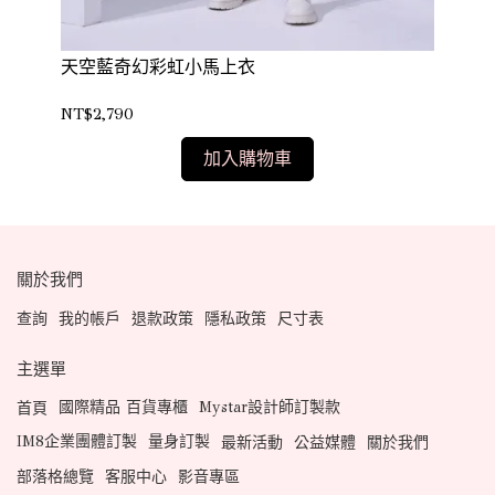
上衣
天空藍奇幻彩虹小馬上衣
粉
NT$2,790
NT$
加入購物車
關於我們
查詢
我的帳戶
退款政策
隱私政策
尺寸表
主選單
國際精品 百貨專櫃
Mystar設計師訂製款
首頁
IM8企業團體訂製
量身訂製
最新活動
公益媒體
關於我們
部落格總覽
客服中心
影音專區